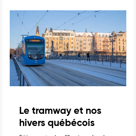
Qu’est-
ce
qu’un
tramway?
Le tramway et nos
hivers québécois