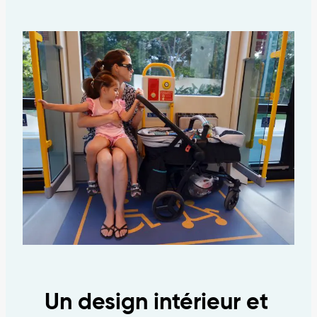
Qu’est-
ce
qu’un
tramway?
Un design intérieur et